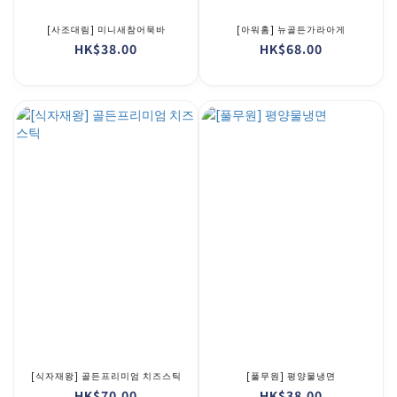
[사조대림] 미니새참어묵바
[아워홈] 뉴골든가라아게
HK$38.00
HK$68.00
[식자재왕] 골든프리미엄 치즈스틱
[풀무원] 평양물냉면
HK$70.00
HK$38.00