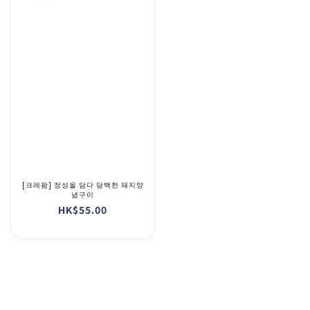
[크레팜] 정성을 담다 담백한 돼지양
념구이
HK$55.00