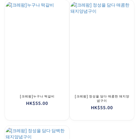
[크레팜]누구나 떡갈비
[크레팜] 정성을 담다 매콤한 돼지양
념구이
HK$55.00
HK$55.00