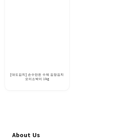
[대도김치] 손수만든 수제 김장김치
오이소박이 1kg
About Us