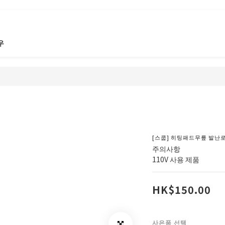
우
[스쿱] 히팅패드무릎 발난
주의사항
110V 사용 제품
HK$150.00
사은품 선택